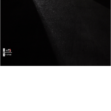
Search:
Pages: [
a
] [
b
] [
c
] [
d
] [
e
] [
f
] [
g
] [
h
] [
i
] [
j
] [
k
] [
l
] [
m
] [
n
] [
o
] [
p
] [
q
] [
r
] [
s
] [
t
] [
u
]
[
v
] [
w
] [
x
] [
y
] [
z
] [
1
] [
3
]
[
ga
](1) [
go
](1) [
gr
](1) [
gy
](1)
goagel.biz
Sovremennaa
medicina dla jhens4in
- vse voprosy, kasaius4iesa
jhenskogo zdorova, podderjhania polovyx funkcii i molodosti, a takjhe
vospitania detei i semeinogo ochaga.